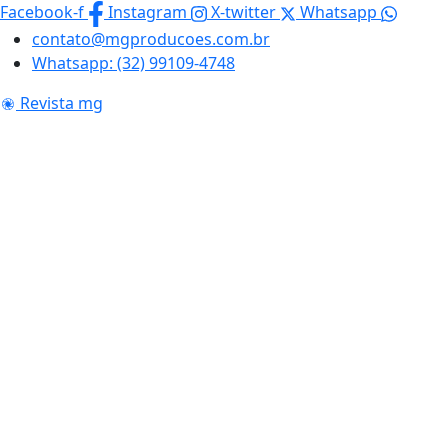
Skip
Facebook-f
Instagram
X-twitter
Whatsapp
to
contato@mgproducoes.com.br
content
Whatsapp: (32) 99109-4748
Revista mg