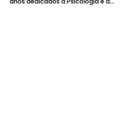
anos dedicados à Psicologia e à
Neuropsicologia com atendimento
baseado em evidências