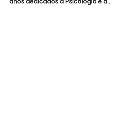
anos dedicados à Psicologia e à
Neuropsicologia com atendimento
baseado em evidências