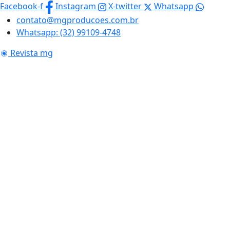
Skip
Facebook-f
Instagram
X-twitter
Whatsapp
to
contato@mgproducoes.com.br
content
Whatsapp: (32) 99109-4748
Revista mg