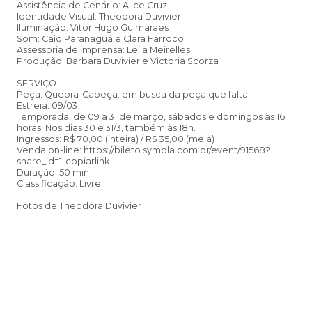
Assistência de Cenário: Alice Cruz
Identidade Visual: Theodora Duvivier
Iluminação: Vitor Hugo Guimaraes
Som: Caio Paranaguá e Clara Farroco
Assessoria de imprensa: Leila Meirelles
Produção: Barbara Duvivier e Victoria Scorza
SERVIÇO
Peça: Quebra-Cabeça: em busca da peça que falta
Estreia: 09/03
Temporada: de 09 a 31 de março, sábados e domingos às 16
horas. Nos dias 30 e 31/3, também às 18h.
Ingressos: R$ 70,00 (inteira) / R$ 35,00 (meia)
Venda on-line: https://bileto.sympla.com.br/event/91568?
share_id=1-copiarlink
Duração: 50 min
Classificação: Livre
Fotos de Theodora Duvivier