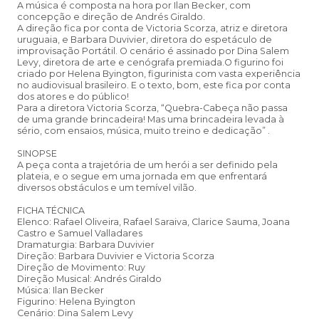
A música é composta na hora por Ilan Becker, com
concepção e direção de Andrés Giraldo.
A direção fica por conta de Victoria Scorza, atriz e diretora
uruguaia, e Barbara Duvivier, diretora do espetáculo de
improvisação Portátil. O cenário é assinado por Dina Salem
Levy, diretora de arte e cenógrafa premiada.O figurino foi
criado por Helena Byington, figurinista com vasta experiência
no audiovisual brasileiro. E o texto, bom, este fica por conta
dos atores e do público!
Para a diretora Victoria Scorza, “Quebra-Cabeça não passa
de uma grande brincadeira! Mas uma brincadeira levada à
sério, com ensaios, música, muito treino e dedicação” .
SINOPSE
A peça conta a trajetória de um herói a ser definido pela
plateia, e o segue em uma jornada em que enfrentará
diversos obstáculos e um temível vilão.
FICHA TÉCNICA
Elenco: Rafael Oliveira, Rafael Saraiva, Clarice Sauma, Joana
Castro e Samuel Valladares
Dramaturgia: Barbara Duvivier
Direção: Barbara Duvivier e Victoria Scorza
Direção de Movimento: Ruy
Direção Musical: Andrés Giraldo
Música: Ilan Becker
Figurino: Helena Byington
Cenário: Dina Salem Levy