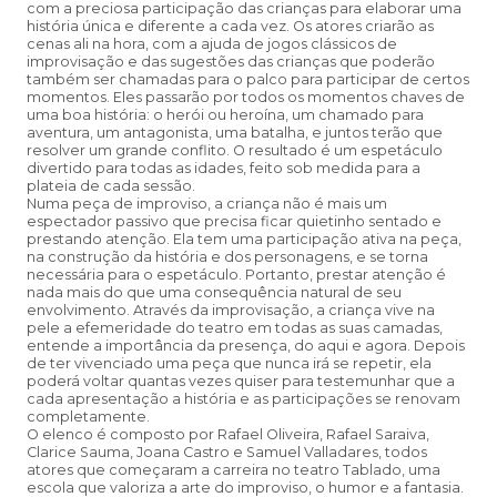
com a preciosa participação das crianças para elaborar uma
história única e diferente a cada vez. Os atores criarão as
cenas ali na hora, com a ajuda de jogos clássicos de
improvisação e das sugestões das crianças que poderão
também ser chamadas para o palco para participar de certos
momentos. Eles passarão por todos os momentos chaves de
uma boa história: o herói ou heroína, um chamado para
aventura, um antagonista, uma batalha, e juntos terão que
resolver um grande conflito. O resultado é um espetáculo
divertido para todas as idades, feito sob medida para a
plateia de cada sessão.
Numa peça de improviso, a criança não é mais um
espectador passivo que precisa ficar quietinho sentado e
prestando atenção. Ela tem uma participação ativa na peça,
na construção da história e dos personagens, e se torna
necessária para o espetáculo. Portanto, prestar atenção é
nada mais do que uma consequência natural de seu
envolvimento. Através da improvisação, a criança vive na
pele a efemeridade do teatro em todas as suas camadas,
entende a importância da presença, do aqui e agora. Depois
de ter vivenciado uma peça que nunca irá se repetir, ela
poderá voltar quantas vezes quiser para testemunhar que a
cada apresentação a história e as participações se renovam
completamente.
O elenco é composto por Rafael Oliveira, Rafael Saraiva,
Clarice Sauma, Joana Castro e Samuel Valladares, todos
atores que começaram a carreira no teatro Tablado, uma
escola que valoriza a arte do improviso, o humor e a fantasia.