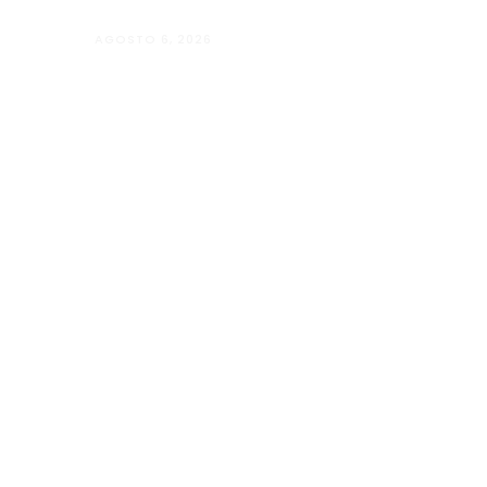
AGOSTO 6, 2026
Andressa da Silva Nascimento: oito a
Psicologia e à Neuropsicologia com a
baseado em evidências