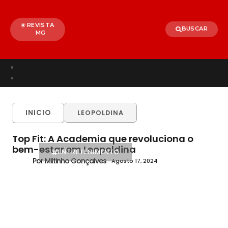
REVISTA
BUSCAR
MG
Início
Entretenimento
TODOS
ALÉM PARAÍBA
CELEBRIDADES
INICIO
LEOPOLDINA
BRASIL
MUNDO
Top Fit: A Academia que revoluciona o
bem-estar em Leopoldina
ENTRETENIMENTO
Por Miltinho Gonçalves
Agosto 17, 2024