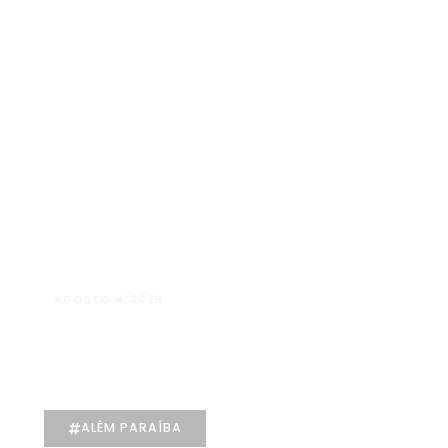
AGOSTO 4, 2026
Manuela D’Elia Dantas:
acolhimento, empatia e cuidado
individualizado na Psicologia
ALÉM PARAÍBA