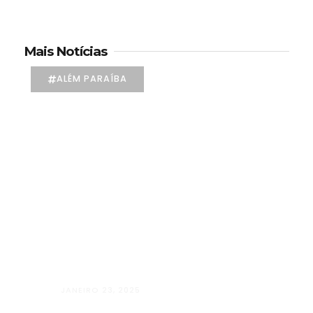
Mais Notícias
ALÉM PARAÍBA
JANEIRO 23, 2025
Além Paraíba vai “Além” com o Projet