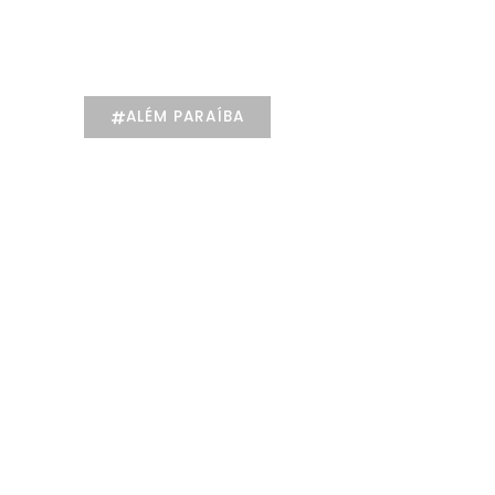
individualizado na
Psicologia
ALÉM PARAÍBA