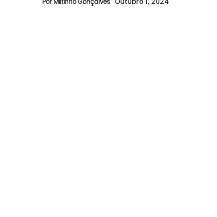
Outubro 1, 2024
Por Miltinho Gonçalves