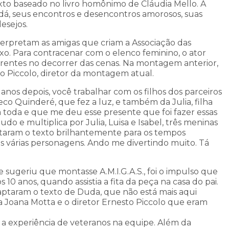
xto baseado no livro homônimo de Cláudia Mello. A
 Dadá, seus encontros e desencontros amorosos, suas
esejos.
interpretam as amigas que criam a Associação das
o. Para contracenar com o elenco feminino, o ator
erentes no decorrer das cenas. Na montagem anterior,
o Piccolo, diretor da montagem atual.
 anos depois, você trabalhar com os filhos dos parceiros
neco Quinderé, que fez a luz, e também da Julia, filha
a toda e que me deu esse presente que foi fazer essas
do e multiplica por Julia, Luisa e Isabel, três meninas
aptaram o texto brilhantemente para os tempos
 várias personagens. Ando me divertindo muito. Tá
 sugeriu que montasse A.M.I.G.A.S., foi o impulso que
s 10 anos, quando assistia a fita da peça na casa do pai.
daptaram o texto de Duda, que não está mais aqui
 Joana Motta e o diretor Ernesto Piccolo que eram
a experiência de veteranos na equipe. Além da