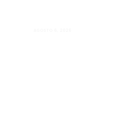
AGOSTO 6, 2026
Andressa da Silva Nascimento: oi
baseado em evidências