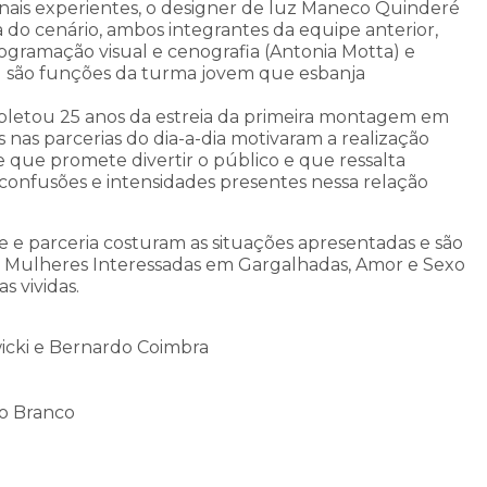
onais experientes, o designer de luz Maneco Quinderé
a do cenário, ambos integrantes da equipe anterior,
rogramação visual e cenografia (Antonia Motta) e
s) são funções da turma jovem que esbanja
pletou 25 anos da estreia da primeira montagem em
 nas parcerias do dia-a-dia motivaram a realização
 que promete divertir o público e que ressalta
, confusões e intensidades presentes nessa relação
e e parceria costuram as situações apresentadas e são
as Mulheres Interessadas em Gargalhadas, Amor e Sexo
s vividas.
ewicki e Bernardo Coimbra
llo Branco