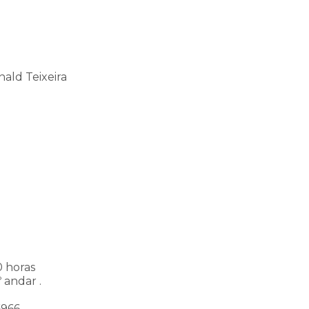
nald Teixeira
0 horas
 andar .
6966