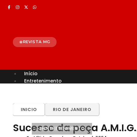
REVISTA MG
Início
Entretenimento
TODOS
ALÉM PARAÍBA
CELEBRIDADES
BRASIL
MUNDO
INICIO
RIO DE JANEIRO
Sucesso da peça A.M.I.G
ENTRETENIMENTO