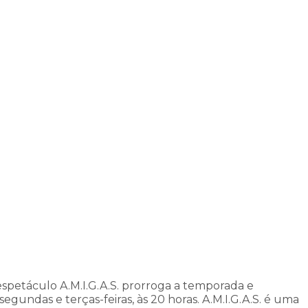
spetáculo A.M.I.G.A.S. prorroga a temporada e
egundas e terças-feiras, às 20 horas. A.M.I.G.A.S. é uma