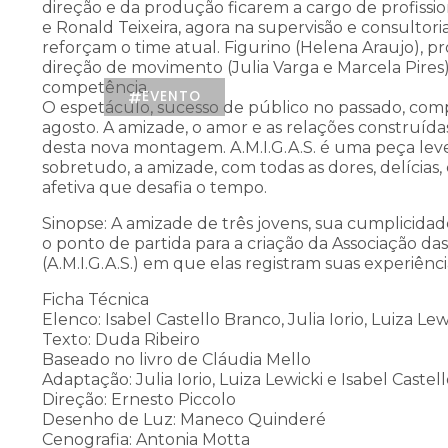
TODOS
direção e da produção ficarem a cargo de profissi
ALÉM PARAÍBA
e Ronald Teixeira, agora na supervisão e consultori
RIO DE JANEIRO
reforçam o time atual. Figurino (Helena Araujo), p
direção de movimento (Julia Varga e Marcela Pire
competência.
EVENTO
O espetáculo, sucesso de público no passado, com
agosto. A amizade, o amor e as relações construídas
desta nova montagem. A.M.I.G.A.S. é uma peça leve
sobretudo, a amizade, com todas as dores, delícias
afetiva que desafia o tempo.
Sinopse: A amizade de três jovens, sua cumplicidad
o ponto de partida para a criação da Associação d
(A.M.I.G.A.S.) em que elas registram suas experiência
Ficha Técnica
Elenco: Isabel Castello Branco, Julia Iorio, Luiza L
Texto: Duda Ribeiro
Baseado no livro de Cláudia Mello
Adaptação: Julia Iorio, Luiza Lewicki e Isabel Caste
Direção: Ernesto Piccolo
Desenho de Luz: Maneco Quinderé
Cenografia: Antonia Motta