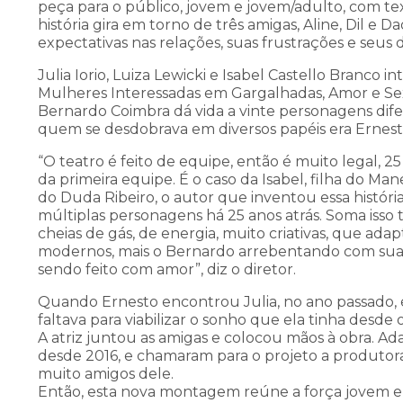
peça para o público, jovem e jovem/adulto, com te
história gira em torno de três amigas, Aline, Dil e
expectativas nas relações, suas frustrações e seus d
Julia Iorio, Luiza Lewicki e Isabel Castello Branco 
Mulheres Interessadas em Gargalhadas, Amor e Sex
Bernardo Coimbra dá vida a vinte personagens dif
quem se desdobrava em diversos papéis era Ernest
“O teatro é feito de equipe, então é muito legal, 25
da primeira equipe. É o caso da Isabel, filha do Ma
do Duda Ribeiro, o autor que inventou essa históri
múltiplas personagens há 25 anos atrás. Soma isso tu
cheias de gás, de energia, muito criativas, que ad
modernos, mais o Bernardo arrebentando com suas
sendo feito com amor”, diz o diretor.
Quando Ernesto encontrou Julia, no ano passado, e
faltava para viabilizar o sonho que ela tinha desde o
A atriz juntou as amigas e colocou mãos à obra. A
desde 2016, e chamaram para o projeto a produtora
Eventos
muito amigos dele.
Então, esta nova montagem reúne a força jovem e 