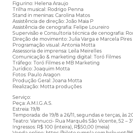
Figurino: Helena Araujo
Trilha musical: Rodrigo Penna
Stand in meninas: Carolina Matos
Assistência de direção: João Maia P
Assistência de cenografia: Felipe Loureiro
Supervisão e Consultoria técnica de cenografia: Ro
Direção de movimento: Julia Varga e Marcela Pires
Programação visual: Antonia Motta
Assessoria de imprensa: Leila Meirelles
Comunicação & marketing digital: Toró Filmes
Tráfego: Toró Filmes e MB Marketing
Jurídico: Joaquim Motta
Fotos: Paulo Aragon
Produção Geral: Joana Motta
Realização: Motta produções
Serviço:
Peça: A.M.I.G.A.S.
Estreia: 19/8
Temporada: de 19/8 a 26/11, segundas e terças, às 2
Teatro: Vannucci- Rua Marquês São Vicente, 52 – 3º
Ingressos: R$ 100 (inteira), R$50,00 (meia)
Venda online: https://bileto.sympla.com.br/event/9