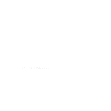
JANEIRO 23, 2025
Além Paraíba vai “Além” com o Projet
LUGARES”