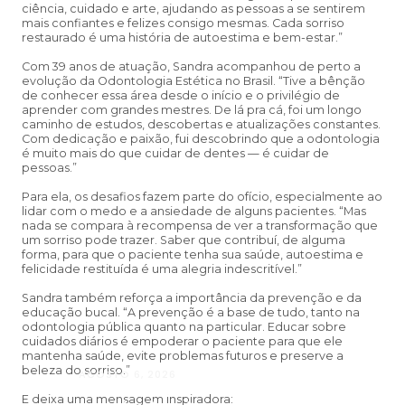
ciência, cuidado e arte, ajudando as pessoas a se sentirem
mais confiantes e felizes consigo mesmas. Cada sorriso
restaurado é uma história de autoestima e bem-estar.”
Com 39 anos de atuação, Sandra acompanhou de perto a
evolução da Odontologia Estética no Brasil. “Tive a bênção
de conhecer essa área desde o início e o privilégio de
aprender com grandes mestres. De lá pra cá, foi um longo
caminho de estudos, descobertas e atualizações constantes.
Com dedicação e paixão, fui descobrindo que a odontologia
é muito mais do que cuidar de dentes — é cuidar de
pessoas.”
Para ela, os desafios fazem parte do ofício, especialmente ao
lidar com o medo e a ansiedade de alguns pacientes. “Mas
nada se compara à recompensa de ver a transformação que
um sorriso pode trazer. Saber que contribuí, de alguma
forma, para que o paciente tenha sua saúde, autoestima e
felicidade restituída é uma alegria indescritível.”
Sandra também reforça a importância da prevenção e da
educação bucal. “A prevenção é a base de tudo, tanto na
odontologia pública quanto na particular. Educar sobre
cuidados diários é empoderar o paciente para que ele
mantenha saúde, evite problemas futuros e preserve a
beleza do sorriso.”
AGOSTO 6, 2026
Andressa da Silva Nascimento: oito a
E deixa uma mensagem inspiradora: