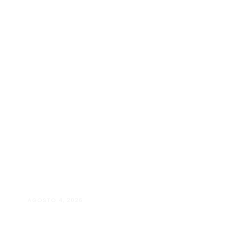
AGOSTO 4, 2026
Manuela D’Elia Dantas:
acolhimento, empatia e cuidado