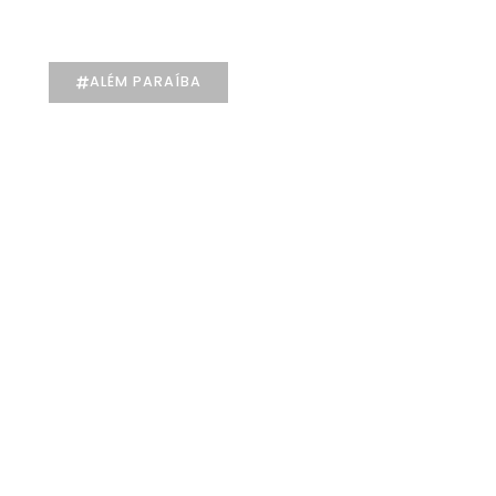
individualizado na Psicologia
ALÉM PARAÍBA