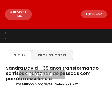
REVISTA
BUSCAR
MG
Início
Entretenimento
TODOS
ALÉM PARAÍBA
CELEBRIDADES
INICIO
PROFISSIONAIS
BRASIL
MUNDO
Sandra David – 39 anos transformando
sorrisos e cuidando de pessoas com
ENTRETENIMENTO
paixão e excelência
Por Miltinho Gonçalves
Outubro 24, 2025