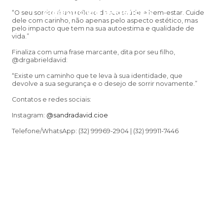
Psicologia e à Neuropsicologia com a
baseado em evidências
“O seu sorriso é um reflexo da sua saúde e bem-estar. Cuide
dele com carinho, não apenas pelo aspecto estético, mas
pelo impacto que tem na sua autoestima e qualidade de
vida.”
Finaliza com uma frase marcante, dita por seu filho,
@drgabrieldavid:
“Existe um caminho que te leva à sua identidade, que
devolve a sua segurança e o desejo de sorrir novamente.”
Contatos e redes sociais:
Instagram:
@sandradavid.cioe
Telefone/WhatsApp: (32) 99969-2904 | (32) 99911-7446