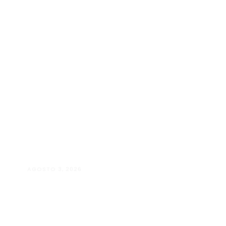
AGOSTO 3, 2026
Pop Move chega a Além Paraíba
com corridas a partir de R$ 7,99
RIO DE JANEIRO