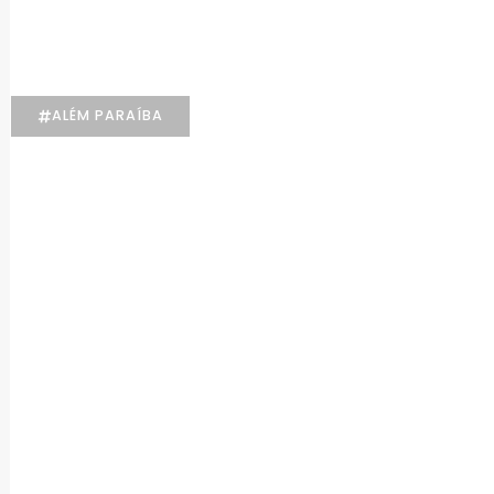
Psicologia
ALÉM PARAÍBA