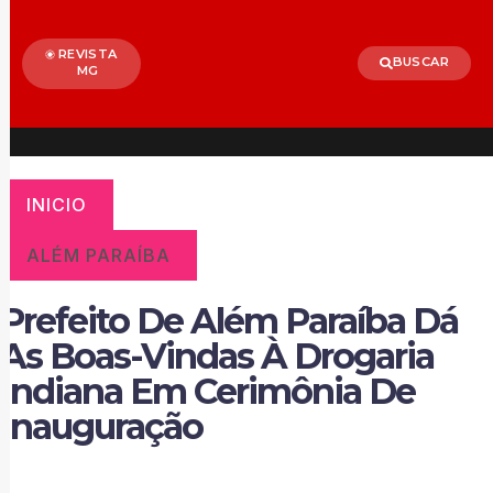
REVISTA
BUSCAR
MG
INICIO
ALÉM PARAÍBA
Prefeito De Além Paraíba Dá
As Boas-Vindas À Drogaria
Indiana Em Cerimônia De
Inauguração