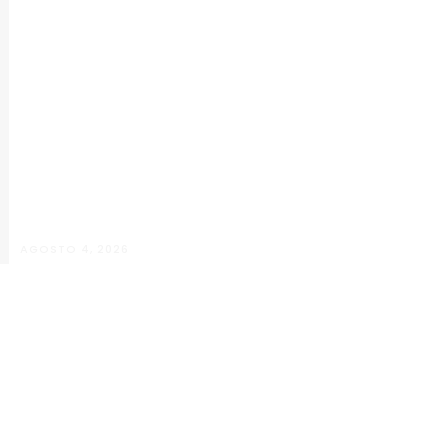
AGOSTO 4, 2026
Maria Eduarda Dutra | Advocacia
especializada e atendimento jurídico
integrado
ALÉM PARAÍBA