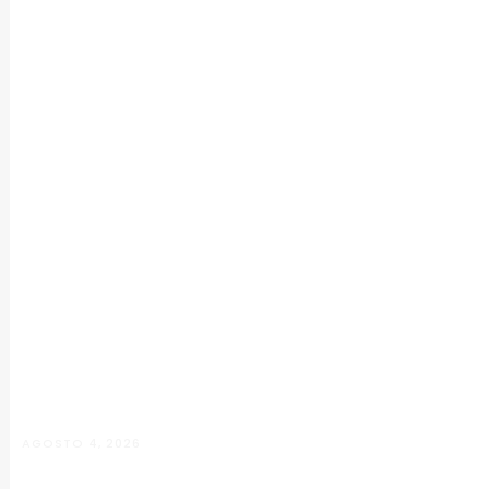
AGOSTO 4, 2026
Manuela D’Elia Dantas: acolhimento,
empatia e cuidado individualizado na