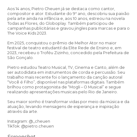
Aos 14 anos, Pietro Cheuen já se destaca como cantor,
compositor e ator. Estudante do 9º ano, descobriu sua paixão
pela arte ainda na infância e, aos 10 anos, estreou na novela
Todas as Flores, do Globoplay. Também participou de
campanhas publicitárias e gravou jingles para marcas e para o
The Voice Kids 2023.
Em 2025, conquistou o prêmio de Melhor Ator no maior
festival de teatro estudantil da Elite Rede de Ensino e, em
2023, recebeu o Troféu Zizinho, concedido pela Prefeitura de
São Gonçalo.
Pietro estudou Teatro Musical, TV, Cinema e Canto, além de
ser autodidata em instrumentos de corda e percussão. Seu
trabalho mais recente foi o lançamento da canção autoral
“Você é Filho”, disponível nas plataformas digitais. Também
brilhou como protagonista de “Mogli – O Musical” e segue
realizando apresentações musicais pelo Rio de Janeiro.
Seu maior sonho é transformar vidas por meio da música e da
atuação, levando mensagens de esperança e inspiração
através da arte.
Instagram: @_cheuen
TikTok: @pietro.cheuen
Screenshot