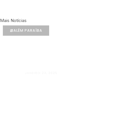
Mais Notícias
ALÉM PARAÍBA
JANEIRO 23, 2025
Além Paraíba vai “Além” com o Projet
LUGARES”