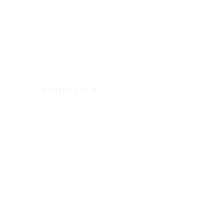
AGOSTO 6, 2026
Andressa da Silva Nascimento: oito a
Psicologia e à Neuropsicologia com a
baseado em evidências