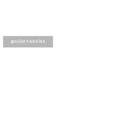
Manuela D’Elia Dantas: acolhimento,
empatia e cuidado individualizado na
Psicologia
ALÉM PARAÍBA