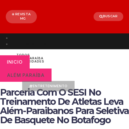
REVISTA
BUSCAR
MG
Início
Entretenimento
TODOS
ALÉM PARAÍBA
INICIO
CELEBRIDADES
BRASIL
MUNDO
ALÉM PARAÍBA
ENTRETENIMENTO
Parceria Com O SESI No
Treinamento De Atletas Leva
Além-Paraibanos Para Seletiva
De Basquete No Botafogo