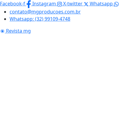
Skip
Facebook-f
Instagram
X-twitter
Whatsapp
to
contato@mgproducoes.com.br
content
Whatsapp: (32) 99109-4748
Revista mg