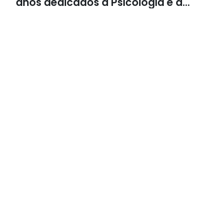
anos dedicados à Psicologia e à
Neuropsicologia com atendimento
baseado em evidências