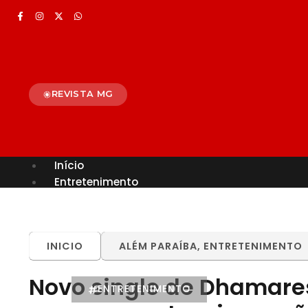
REVISTA MG
Início
Entretenimento
TODOS
ALÉM PARAÍBA
CELEBRIDADES
BRASIL
MUNDO
INICIO
ALÉM PARAÍBA
,
ENTRETENIMENTO
Novo single de Dhamare
ENTRETENIMENTO