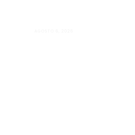
AGOSTO 6, 2026
Andressa da Silva Nascimento: oi
baseado em evidências