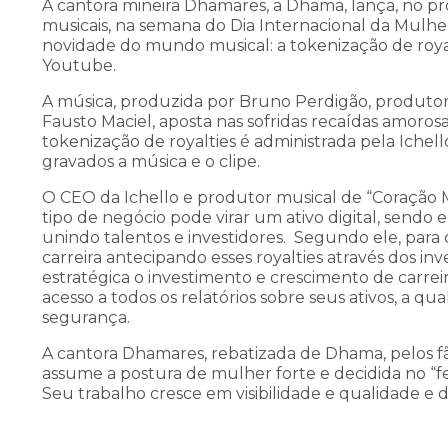
A cantora mineira Dhamares, a Dhama, lança, no pr
musicais, na semana do Dia Internacional da Mulhe
novidade do mundo musical: a tokenização de royal
Youtube.
A música, produzida por Bruno Perdigão, produtor 
Fausto Maciel, aposta nas sofridas recaídas amoros
tokenização de royalties é administrada pela Ichell
gravados a música e o clipe.
O CEO da Ichello e produtor musical de “Coração 
tipo de negócio pode virar um ativo digital, sendo ele
unindo talentos e investidores. Segundo ele, para 
carreira antecipando esses royalties através dos i
estratégica o investimento e crescimento de carrei
acesso a todos os relatórios sobre seus ativos, a 
segurança.
A cantora Dhamares, rebatizada de Dhama, pelos f
assume a postura de mulher forte e decidida no “fe
Seu trabalho cresce em visibilidade e qualidade e
Eventos