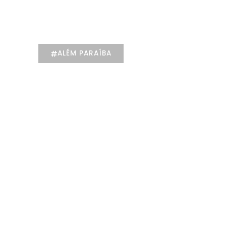
individualizado na
Psicologia
ALÉM PARAÍBA