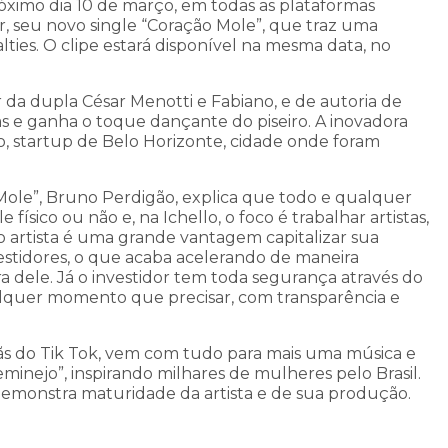
óximo dia 10 de março, em todas as plataformas
r, seu novo single “Coração Mole”, que traz uma
ties. O clipe estará disponível na mesma data, no
da dupla César Menotti e Fabiano, e de autoria de
as e ganha o toque dançante do piseiro. A inovadora
o,
startup de Belo Horizonte, cidade onde foram
Mole”, Bruno Perdigão,
explica que todo e qualquer
 físico ou não e, na Ichello, o foco é trabalhar artistas,
o artista é uma grande vantagem capitalizar sua
nvestidores, o que acaba acelerando de maneira
ra dele. Já o investidor tem toda segurança através do
qualquer momento que precisar, com transparência e
ãs do Tik Tok, vem com tudo para mais uma música e
minejo”, inspirando milhares de mulheres pelo Brasil.
 demonstra maturidade da artista e de sua produção.