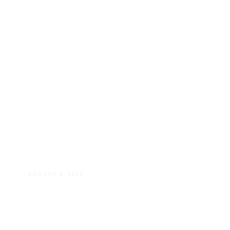
AGOSTO 4, 2026
Manuela D’Elia Dantas:
acolhimento, empatia e cuidado
individualizado na Psicologia