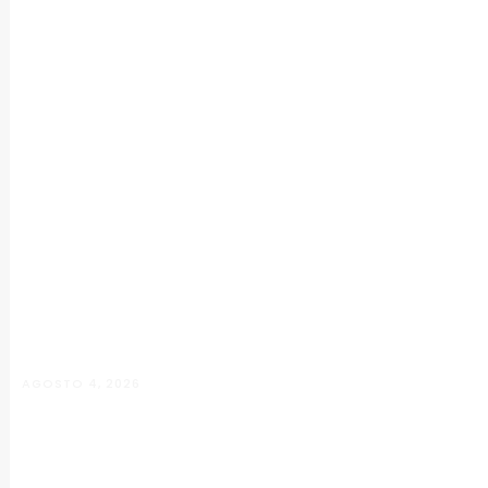
AGOSTO 4, 2026
Manuela D’Elia Dantas: acolhimento,
empatia e cuidado individualizado na
Psicologia