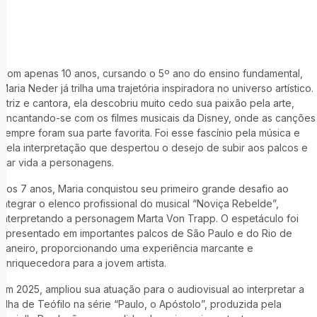
Com apenas 10 anos, cursando o 5º ano do ensino fundamental,
Maria Neder já trilha uma trajetória inspiradora no universo artístico.
Atriz e cantora, ela descobriu muito cedo sua paixão pela arte,
encantando-se com os filmes musicais da Disney, onde as canções
sempre foram sua parte favorita. Foi esse fascínio pela música e
pela interpretação que despertou o desejo de subir aos palcos e
dar vida a personagens.
Aos 7 anos, Maria conquistou seu primeiro grande desafio ao
integrar o elenco profissional do musical “Noviça Rebelde”,
interpretando a personagem Marta Von Trapp. O espetáculo foi
apresentado em importantes palcos de São Paulo e do Rio de
Janeiro, proporcionando uma experiência marcante e
enriquecedora para a jovem artista.
Em 2025, ampliou sua atuação para o audiovisual ao interpretar a
filha de Teófilo na série “Paulo, o Apóstolo”, produzida pela