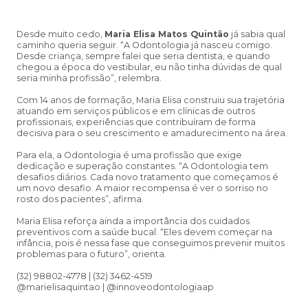
Desde muito cedo,
Maria Elisa Matos Quintão
já sabia qual
caminho queria seguir. “A Odontologia já nasceu comigo.
Desde criança, sempre falei que seria dentista, e quando
chegou a época do vestibular, eu não tinha dúvidas de qual
seria minha profissão”, relembra.
Com 14 anos de formação, Maria Elisa construiu sua trajetória
atuando em serviços públicos e em clínicas de outros
profissionais, experiências que contribuíram de forma
decisiva para o seu crescimento e amadurecimento na área.
Para ela, a Odontologia é uma profissão que exige
dedicação e superação constantes. “A Odontologia tem
desafios diários. Cada novo tratamento que começamos é
um novo desafio. A maior recompensa é ver o sorriso no
rosto dos pacientes”, afirma.
Maria Elisa reforça ainda a importância dos cuidados
preventivos com a saúde bucal. “Eles devem começar na
infância, pois é nessa fase que conseguimos prevenir muitos
problemas para o futuro”, orienta.
(32) 98802-4778 | (32) 3462-4519
@marielisaquintao | @innoveodontologiaap