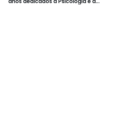
anos dedicados à Psicologia e à
Neuropsicologia com atendimento
baseado em evidências