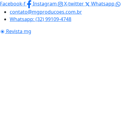
Skip
Facebook-f
Instagram
X-twitter
Whatsapp
to
contato@mgproducoes.com.br
content
Whatsapp: (32) 99109-4748
Revista mg