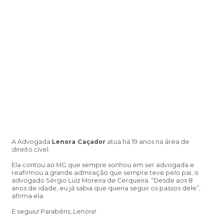
A Advogada
Lenora Caçador
atua há 19 anos na área de
direito cível.
Ela contou ao MG que sempre sonhou em ser advogada e
reafirmou a grande admiração que sempre teve pelo pai, o
advogado Sérgio Luiz Moreira de Cerqueira. “Desde aos 8
anos de idade, eu já sabia que queria seguir os passos dele”,
afirma ela.
E seguiu! Parabéns, Lenora!