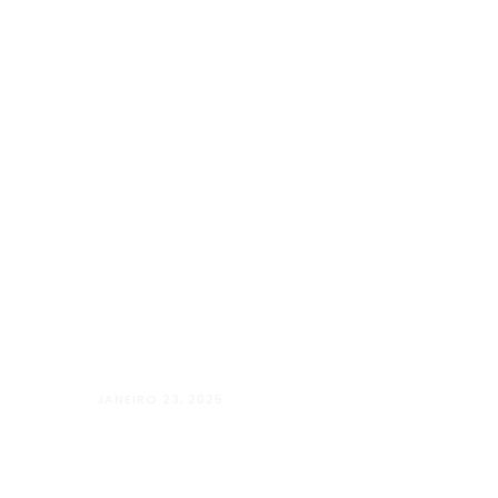
JANEIRO 23, 2025
Além Paraíba vai “Além” com o Projet
LUGARES”