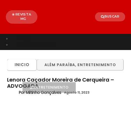
REVISTA
BUSCAR
MG
Início
Entretenimento
TODOS
ALÉM PARAÍBA
CELEBRIDADES
INICIO
ALÉM PARAÍBA
,
ENTRETENIMENTO
BRASIL
MUNDO
Lenora Caçador Moreira de Cerqueira –
ADVOGADA
ENTRETENIMENTO
Por Miltinho Gonçalves
Agosto 11, 2023