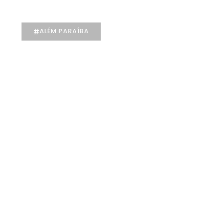
X
ALÉM PARAÍBA