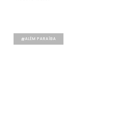
Maria Eduarda Dutra | Advocacia
especializada e atendimento
jurídico integrado
ALÉM PARAÍBA