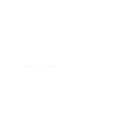
AGOSTO 6, 2026
Andressa da Silva Nascimento: oito a
Psicologia e à Neuropsicologia com a
baseado em evidências