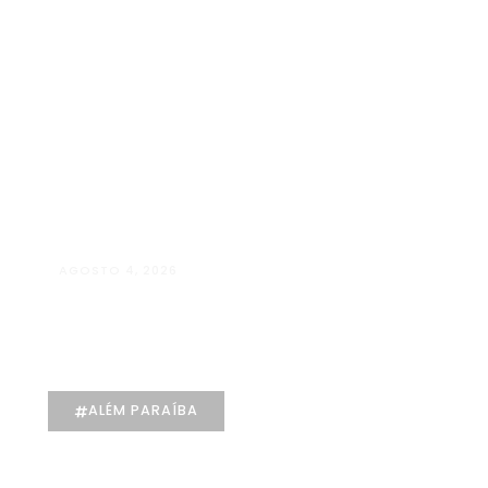
AGOSTO 4, 2026
Manuela D’Elia Dantas:
acolhimento, empatia e cuidado
individualizado na Psicologia
ALÉM PARAÍBA