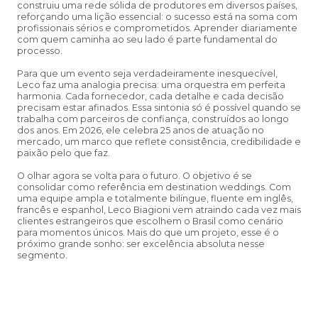
construiu uma rede sólida de produtores em diversos países,
reforçando uma lição essencial: o sucesso está na soma com
profissionais sérios e comprometidos. Aprender diariamente
com quem caminha ao seu lado é parte fundamental do
processo.
Para que um evento seja verdadeiramente inesquecível,
Leco faz uma analogia precisa: uma orquestra em perfeita
harmonia. Cada fornecedor, cada detalhe e cada decisão
precisam estar afinados. Essa sintonia só é possível quando se
trabalha com parceiros de confiança, construídos ao longo
dos anos. Em 2026, ele celebra 25 anos de atuação no
mercado, um marco que reflete consistência, credibilidade e
paixão pelo que faz.
O olhar agora se volta para o futuro. O objetivo é se
consolidar como referência em destination weddings. Com
uma equipe ampla e totalmente bilíngue, fluente em inglês,
francês e espanhol, Leco Biagioni vem atraindo cada vez mais
clientes estrangeiros que escolhem o Brasil como cenário
para momentos únicos. Mais do que um projeto, esse é o
próximo grande sonho: ser excelência absoluta nesse
segmento.