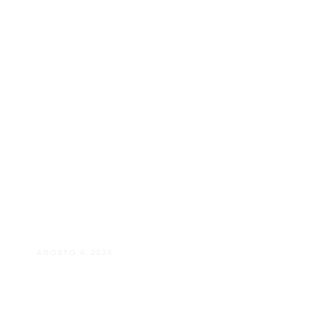
AGOSTO 4, 2026
Maria Eduarda Dutra | Advocacia
especializada e atendimento jurídico
integrado