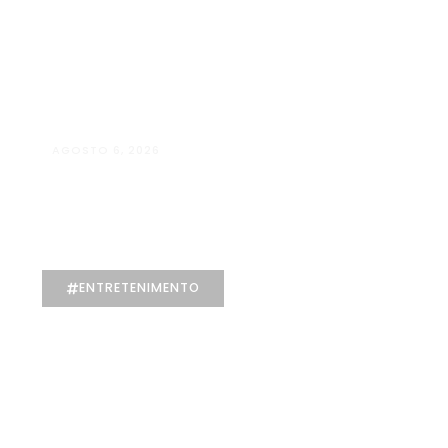
AGOSTO 6, 2026
Andressa da Silva Nascimento: oito
anos dedicados à Psicologia e à
Neuropsicologia com atendimento
baseado em evidências
ENTRETENIMENTO