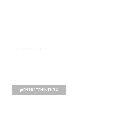
AGOSTO 6, 2026
Andressa da Silva Nascimento: oito
anos dedicados à Psicologia e à
Neuropsicologia com atendimento
baseado em evidências
ENTRETENIMENTO