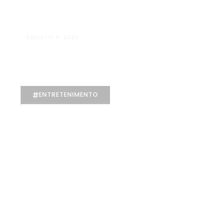
AGOSTO 4, 2026
Manuela D’Elia Dantas: acolhimento,
empatia e cuidado individualizado na
Psicologia
ENTRETENIMENTO