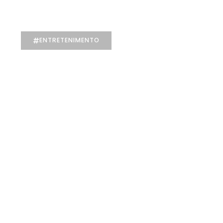
especializada e atendimento jurídico
integrado
ENTRETENIMENTO