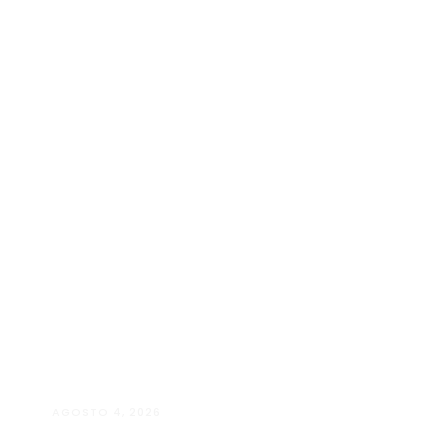
AGOSTO 4, 2026
Maria Eduarda Dutra | Advocacia