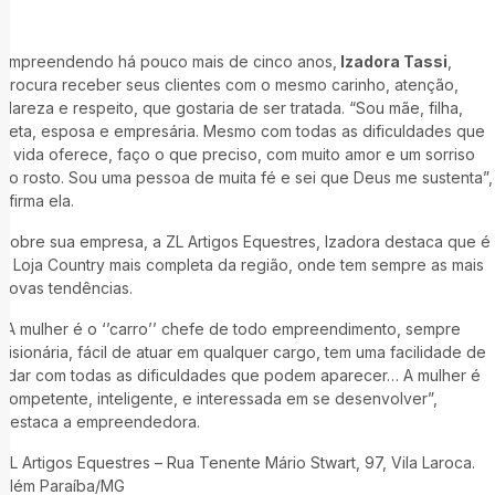
Empreendendo há pouco mais de cinco anos,
Izadora Tassi
,
procura receber seus clientes com o mesmo carinho, atenção,
clareza e respeito, que gostaria de ser tratada. “Sou mãe, filha,
neta, esposa e empresária. Mesmo com todas as dificuldades que
a vida oferece, faço o que preciso, com muito amor e um sorriso
no rosto. Sou uma pessoa de muita fé e sei que Deus me sustenta”,
afirma ela.
Sobre sua empresa, a ZL Artigos Equestres, Izadora destaca que é
a Loja Country mais completa da região, onde tem sempre as mais
novas tendências.
“A mulher é o ‘’carro’’ chefe de todo empreendimento, sempre
visionária, fácil de atuar em qualquer cargo, tem uma facilidade de
lidar com todas as dificuldades que podem aparecer… A mulher é
competente, inteligente, e interessada em se desenvolver”,
destaca a empreendedora.
ZL Artigos Equestres – Rua Tenente Mário Stwart, 97, Vila Laroca.
Além Paraíba/MG