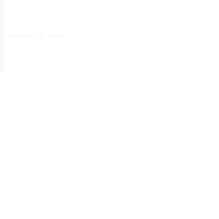
AGOSTO 4, 2026
Maria Eduarda Dutra | Advocacia
especializada e atendimento jurídico
integrado
ALÉM PARAÍBA