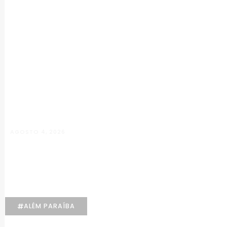
AGOSTO 4, 2026
Manuela D’Elia Dantas: acolhimento,
empatia e cuidado individualizado na
Psicologia
ALÉM PARAÍBA