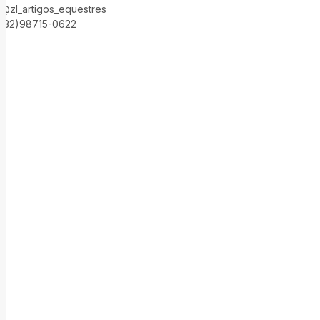
@zl_artigos_equestres
(32)98715-0622