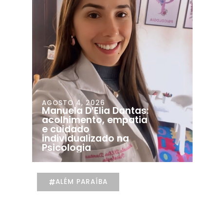
AGOSTO 4, 2026
Manuela D’Elia Dantas:
acolhimento, empatia
e cuidado
individualizado na
Psicologia
ALÉM PARAÍBA