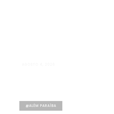
AGOSTO 4, 2026
Maria Eduarda Dutra |
Advocacia
especializada e
atendimento jurídico
integrado
ALÉM PARAÍBA