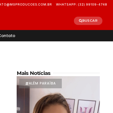
ATO@MGPRODUCOES.COM.BR
WHATSAPP: (32) 99109-4748
BUSCAR
Contato
Mais Notícias
ALÉM PARAÍBA