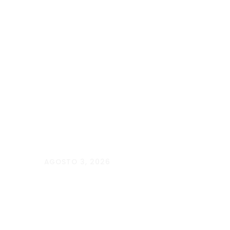
AGOSTO 3, 2026
Pop Move chega a
Além Paraíba com
corridas a partir de R$
7,99