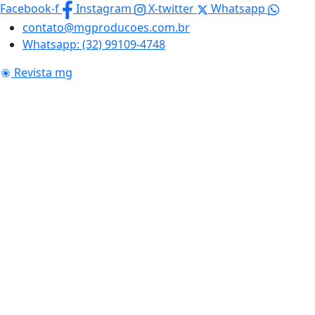
Skip
Facebook-f
Instagram
X-twitter
Whatsapp
to
contato@mgproducoes.com.br
content
Whatsapp: (32) 99109-4748
Revista mg