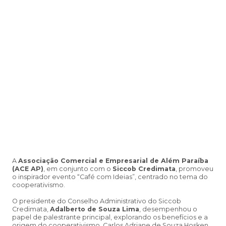
A
Associação Comercial e Empresarial de Além Paraíba
(ACE AP)
, em conjunto com o
Siccob Credimata
, promoveu
o inspirador evento “Café com Ideias”, centrado no tema do
cooperativismo.
O presidente do Conselho Administrativo do Siccob
Credimata,
Adalberto de Souza Lima
, desempenhou o
papel de palestrante principal, explorando os benefícios e a
origem do cooperativismo. Carlos Adriane de Souza Hosken,