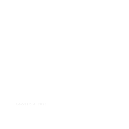
AGOSTO 4, 2026
Manuela D’Elia Dantas:
acolhimento, empatia e cuidado
individualizado na Psicologia