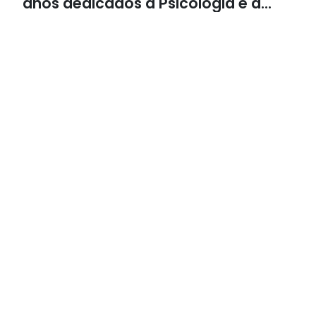
anos dedicados à Psicologia e à
Neuropsicologia com atendimento
baseado em evidências