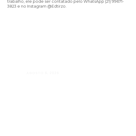
trabalho, ele pode ser contatado pelo WhatsApp (21) 99671-
3823 e no Instagram @Edtirzo.
AGOSTO 6, 2026
Andressa da Silva Nascimento: oito a
Psicologia e à Neuropsicologia com a
baseado em evidências