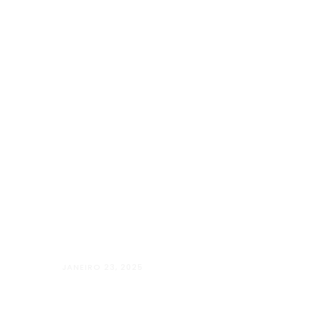
JANEIRO 23, 2025
Além Paraíba vai “Além” com o Projet
LUGARES”