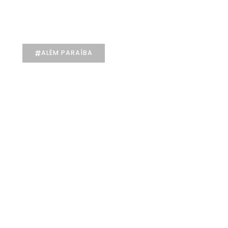
acolhimento, empatia e cuidado
individualizado na Psicologia
X
ALÉM PARAÍBA