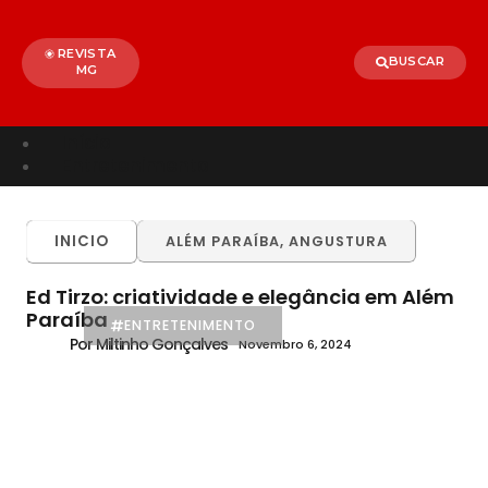
REVISTA
BUSCAR
MG
Início
Entretenimento
TODOS
ALÉM PARAÍBA
CELEBRIDADES
INICIO
ALÉM PARAÍBA
,
ANGUSTURA
BRASIL
MUNDO
Ed Tirzo: criatividade e elegância em Além
Paraíba
ENTRETENIMENTO
Por Miltinho Gonçalves
Novembro 6, 2024