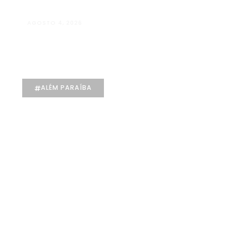
AGOSTO 4, 2026
Maria Eduarda Dutra | Advocacia
especializada e atendimento
jurídico integrado
ALÉM PARAÍBA