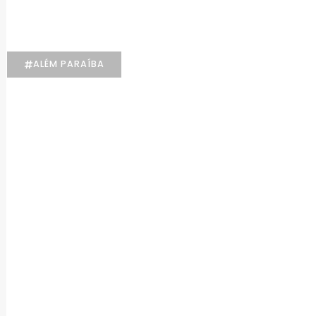
Psicologia
ALÉM PARAÍBA