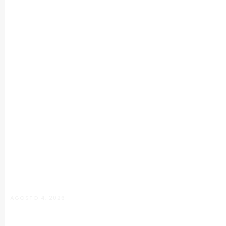
AGOSTO 4, 2026
Manuela D’Elia Dantas: acolhimento,
empatia e cuidado individualizado na