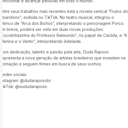
emocionar e alcançar pessoas em todo o mundo.
Entre seus trabalhos mais recentes está a novela vertical “Frutos do
Abandono”, exibida no TikTok. No teatro musical, integrou o
elenco de “Arca dos Bichos”, interpretando o personagem Porco.
Em breve, poderá ser vista em duas novas produções:
“Escolinhazinha do Professor Raimundo”, no papel de Cacilda, e “A
Menina e o Vento”, interpretando Adelaide.
Com dedicação, talento e paixão pela arte, Duda Raposo
representa a nova geração de artistas brasileiros que investem na
formação e seguem firmes em busca de seus sonhos.
Redes sociais:
Instagram: @dudaraposobr
TikTok: @eududaraposo