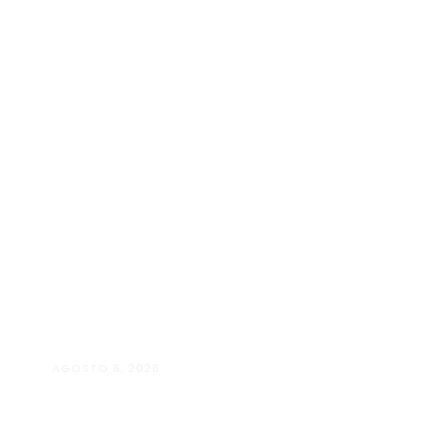
AGOSTO 6, 2026
Andressa da Silva Nascimento: oito anos 
Psicologia e à Neuropsicologia com aten
baseado em evidências