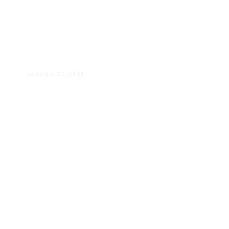
JANEIRO 23, 2025
Além Paraíba vai “Além” com o Projeto “A
LUGARES”