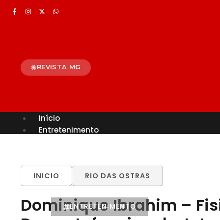
REVISTA MG
Início
Entretenimento
TODOS
ALÉM PARAÍBA
CELEBRIDADES
BRASIL
MUNDO
INICIO
RIO DAS OSTRAS
Dominique Ibrahim – Fis
ENTRETENIMENTO