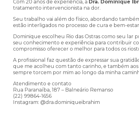
Com 20 anos de experiência, a
Dra. Dominique Ib
tratamento intervencionista na dor.
Seu trabalho vai além do físico, abordando também
estão interligados no processo de cura e bem-estar
Dominique escolheu Rio das Ostras como seu lar pro
seu conhecimento e experiência para contribuir c
compromisso oferecer o melhor para todos os riost
A profissional faz questão de expressar sua gratidão
que me acolheu com tanto carinho, e também aos 
sempre torcem por mim ao longo da minha caminh
Atendimento e contato
Rua Paranaíba, 187 – Balneário Remanso
(22) 99864-1656
Instagram: @dra.dominiqueibrahim
Eventos