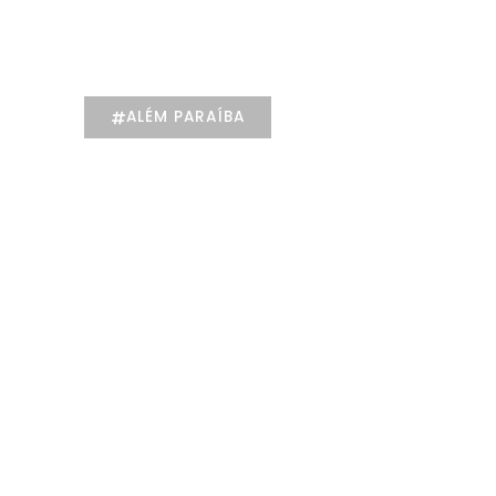
individualizado na
Psicologia
ALÉM PARAÍBA