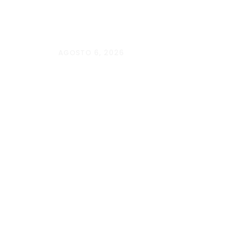
AGOSTO 6, 2026
Andressa da Silva Nascimento: oi
baseado em evidências