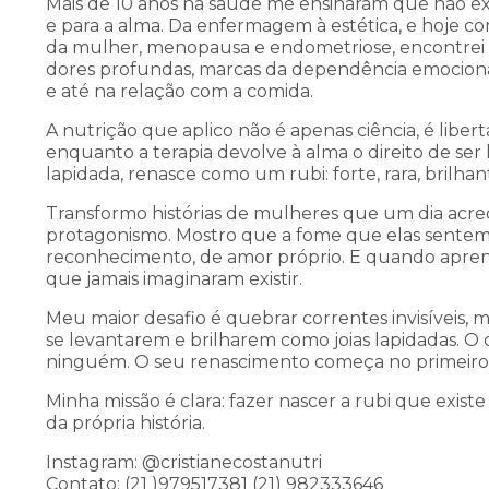
Mais de 10 anos na saúde me ensinaram que não ex
e para a alma. Da enfermagem à estética, e hoje 
da mulher, menopausa e endometriose, encontrei 
dores profundas, marcas da dependência emocional 
e até na relação com a comida.
A nutrição que aplico não é apenas ciência, é libert
enquanto a terapia devolve à alma o direito de ser
lapidada, renasce como um rubi: forte, rara, brilha
Transformo histórias de mulheres que um dia acre
protagonismo. Mostro que a fome que elas sentem 
reconhecimento, de amor próprio. E quando apren
que jamais imaginaram existir.
Meu maior desafio é quebrar correntes invisíveis,
se levantarem e brilharem como joias lapidadas. O 
ninguém. O seu renascimento começa no primeiro 
Minha missão é clara: fazer nascer a rubi que exist
da própria história.
Instagram: @cristianecostanutri
Contato: (21 )979517381 (21) 982333646