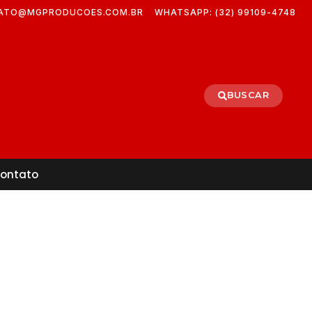
ATO@MGPRODUCOES.COM.BR
WHATSAPP: (32) 99109-4748
BUSCAR
ontato