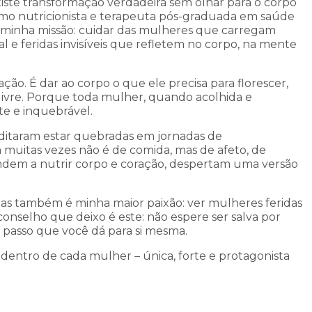
iste transformação verdadeira sem olhar para o corpo
como nutricionista e terapeuta pós-graduada em saúde
minha missão: cuidar das mulheres que carregam
e feridas invisíveis que refletem no corpo, na mente
ação. É dar ao corpo o que ele precisa para florescer,
 livre. Porque toda mulher, quando acolhida e
nte e inquebrável.
ditaram estar quebradas em jornadas de
muitas vezes não é de comida, mas de afeto, de
dem a nutrir corpo e coração, despertam uma versão
 mas também é minha maior paixão: ver mulheres feridas
conselho que deixo é este: não espere ser salva por
passo que você dá para si mesma.
e dentro de cada mulher – única, forte e protagonista