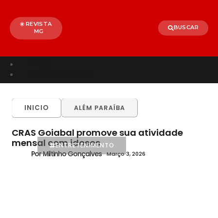
REVISTA
BUSCAR
MG
Início
Entretenimento
TODOS
ALÉM PARAÍBA
CELEBRIDADES
INICIO
ALÉM PARAÍBA
BRASIL
MUNDO
CRAS Goiabal promove sua atividade
mensal com idosos
ENTRETENIMENTO
Por Miltinho Gonçalves
Março 3, 2026