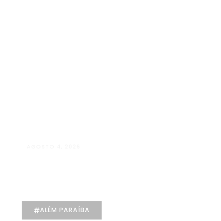
AGOSTO 4, 2026
Manuela D’Elia Dantas:
acolhimento, empatia e cuidado
individualizado na Psicologia
ALÉM PARAÍBA