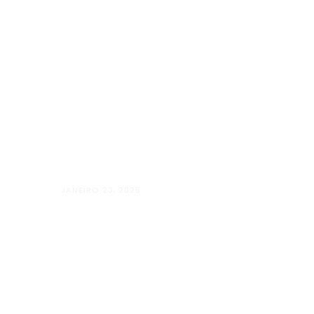
JANEIRO 23, 2025
Além Paraíba vai “Além” com o Projet
LUGARES”
Kids
Galeria
Contato