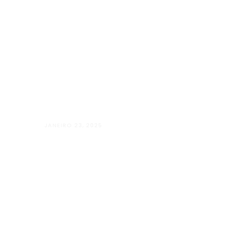
JANEIRO 23, 2025
Além Paraíba vai “Além” com o Projet
LUGARES”