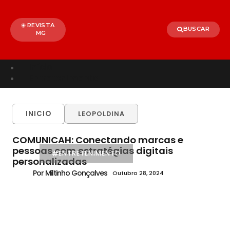
REVISTA
BUSCAR
MG
Início
Entretenimento
TODOS
ALÉM PARAÍBA
CELEBRIDADES
INICIO
LEOPOLDINA
BRASIL
MUNDO
COMUNICAH: Conectando marcas e
pessoas com estratégias digitais
ENTRETENIMENTO
personalizadas
Por Miltinho Gonçalves
Outubro 28, 2024