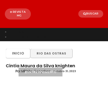
REVISTA
BUSCAR
MG
Início
Entretenimento
TODOS
ALÉM PARAÍBA
CELEBRIDADES
INICIO
RIO DAS OSTRAS
BRASIL
MUNDO
Cintia Maura da Silva knighten
Por Miltinho Gonçalves
Outubro 31, 2023
ENTRETENIMENTO