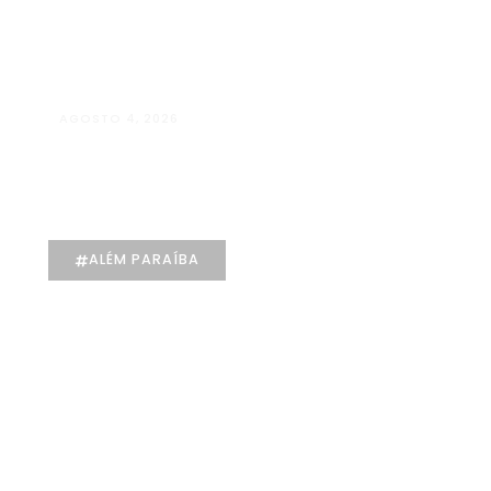
Kids
Galeria
Contato
AGOSTO 4, 2026
X
Manuela D’Elia Dantas:
acolhimento, empatia e cuidado
individualizado na Psicologia
ALÉM PARAÍBA