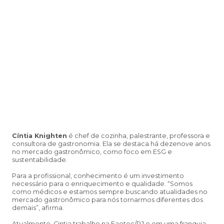
Cíntia Knighten
é chef de cozinha, palestrante, professora e
consultora de gastronomia. Ela se destaca há dezenove anos
no mercado gastronômico, como foco em ESG e
sustentabilidade.
Para a profissional, conhecimento é um investimento
necessário para o enriquecimento e qualidade. “Somos
como médicos e estamos sempre buscando atualidades no
mercado gastronômico para nós tornarmos diferentes dos
demais”, afirma.
Atualmente, Cintia trabalho na Faetec/RJ e em uma franquia