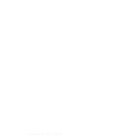
JANEIRO 23, 2025
Além Paraíba vai “Além” com o Projet