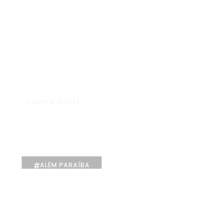
AGOSTO 4, 2026
Maria Eduarda Dutra | Advocacia
especializada e atendimento
jurídico integrado
ALÉM PARAÍBA