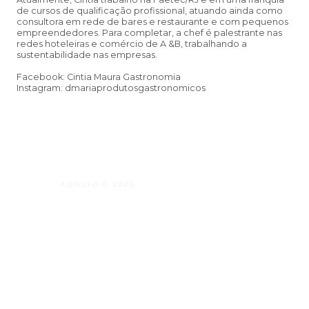
de cursos de qualificação profissional, atuando ainda como
consultora em rede de bares e restaurante e com pequenos
empreendedores. Para completar, a chef é palestrante nas
redes hoteleiras e comércio de A &B, trabalhando a
sustentabilidade nas empresas.
Facebook: Cintia Maura Gastronomia
Instagram: dmariaprodutosgastronomicos
AGOSTO 6, 2026
Andressa da Silva Nascimento: oito a
Psicologia e à Neuropsicologia com a
baseado em evidências