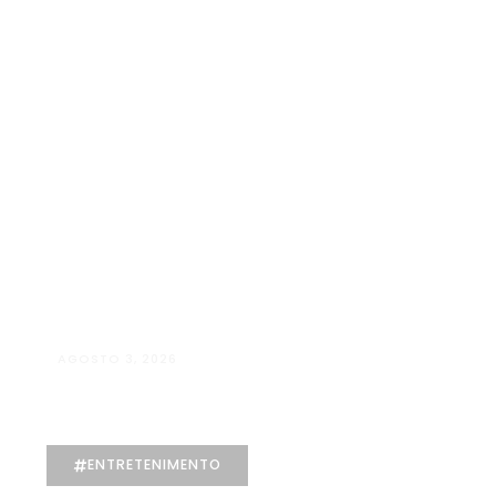
AGOSTO 3, 2026
Pop Move chega a Além Paraíba com
corridas a partir de R$ 7,99
ENTRETENIMENTO