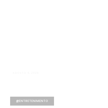
AGOSTO 4, 2026
Maria Eduarda Dutra | Advocacia
especializada e atendimento jurídico
integrado
ENTRETENIMENTO