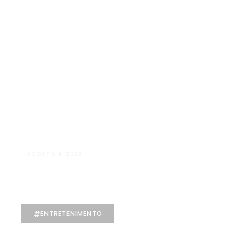
AGOSTO 4, 2026
Manuela D’Elia Dantas: acolhimento,
empatia e cuidado individualizado na
Psicologia
ENTRETENIMENTO