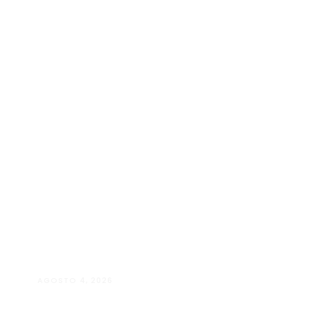
AGOSTO 4, 2026
Maria Eduarda Dutra | Advocacia
especializada e atendimento