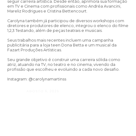
seguir carreira artística. Desde então, aprimora sua formação
em TV e Cinema com profissionais como Andréa Avancini,
Mareliz Rodrigues e Cristina Bettencourt.
Carolyna também já participou de diversos workshops com
diretores e produtores de elenco, integrou o elenco do filme
1,2,3 Testando, além de peças teatrais e musicais.
Seus trabalhos mais recentes incluem uma campanha
publicitária para a loja teen Dona Betta e um musical da
Fazart Produções Artísticas.
Seu grande objetivo é construir uma carreira sólida como
atriz, atuando na TV, no teatro e no cinema, vivendo da
profissão que escolheu e evoluindo a cada novo desafio.
Instagram: @carolynamartinss
AGOSTO 6, 2026
Andressa da Silva Nascimento: oito a
Psicologia e à Neuropsicologia com a
baseado em evidências