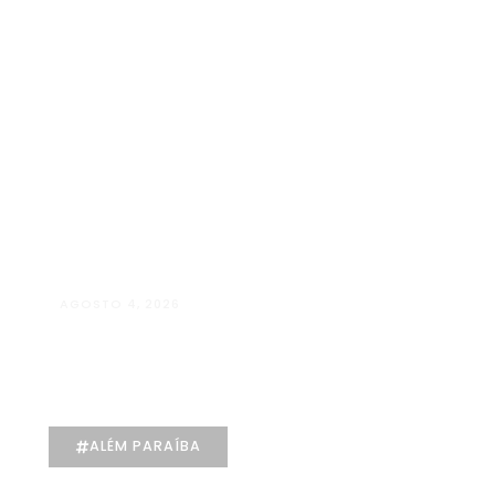
Kids
Galeria
Contato
X
AGOSTO 4, 2026
Manuela D’Elia Dantas:
acolhimento, empatia e cuidado
individualizado na Psicologia
ALÉM PARAÍBA