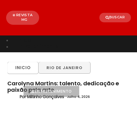
REVISTA
BUSCAR
MG
Início
Entretenimento
TODOS
ALÉM PARAÍBA
CELEBRIDADES
INICIO
RIO DE JANEIRO
BRASIL
MUNDO
Carolyna Martins: talento, dedicação e
paixão pela arte
ENTRETENIMENTO
Por Miltinho Gonçalves
Julho 4, 2026