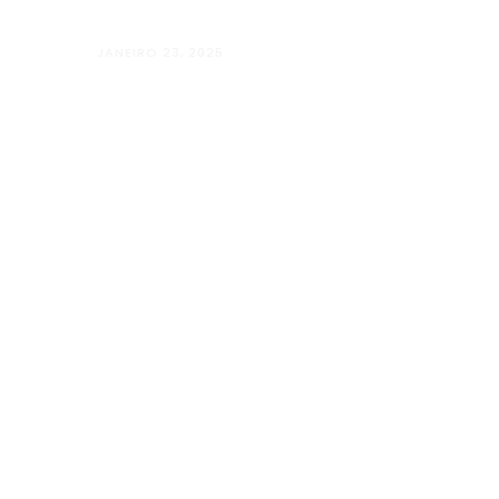
JANEIRO 23, 2025
Além Paraíba vai “Além” com o Projet
LUGARES”