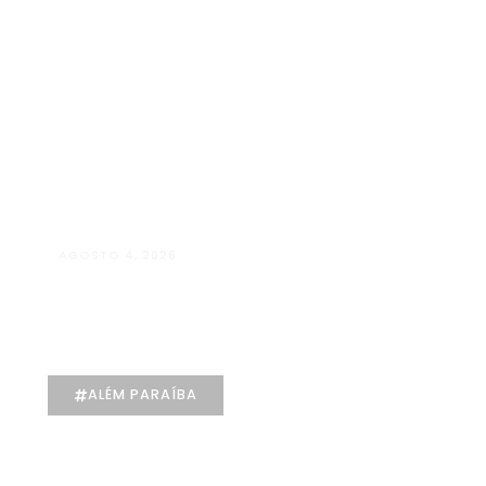
Kids
Galeria
Contato
X
AGOSTO 4, 2026
Maria Eduarda Dutra | Advocacia
especializada e atendimento
jurídico integrado
ALÉM PARAÍBA