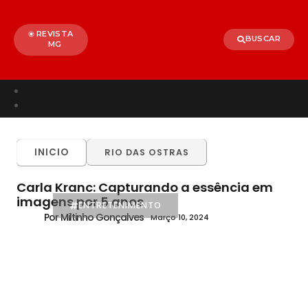
REVISTA
BUSCAR
MG
Início
Entretenimento
TODOS
ALÉM PARAÍBA
CELEBRIDADES
INICIO
RIO DAS OSTRAS
BRASIL
MUNDO
Carla Kranc: Capturando a essência em
imagens por 5 anos
ENTRETENIMENTO
Por Miltinho Gonçalves
Março 10, 2024