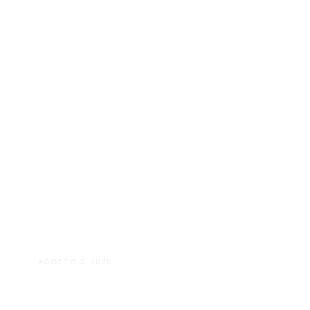
AGOSTO 3, 2026
Pop Move chega a Além Paraíba
com corridas a partir de R$ 7,99