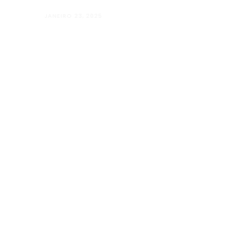
JANEIRO 23, 2025
Além Paraíba vai “Além” com o Projet
LUGARES”