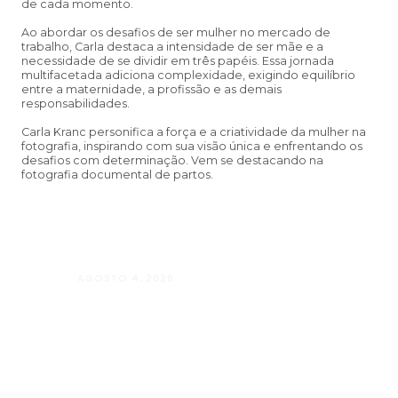
de cada momento.
Ao abordar os desafios de ser mulher no mercado de
trabalho, Carla destaca a intensidade de ser mãe e a
necessidade de se dividir em três papéis. Essa jornada
multifacetada adiciona complexidade, exigindo equilíbrio
entre a maternidade, a profissão e as demais
responsabilidades.
Carla Kranc personifica a força e a criatividade da mulher na
fotografia, inspirando com sua visão única e enfrentando os
desafios com determinação. Vem se destacando na
fotografia documental de partos.
AGOSTO 4, 2026
Manuela D’Elia Dantas: acolhimento, 
cuidado individualizado na Psicologia