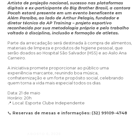
Artista de projeção nacional, sucesso nas plataformas
digitais e ex-participante do Big Brother Brasil, a cantora
Pocah estará presente em um evento beneficente em
Além Paraíba, ao lado de Arthur Pelagio, fundador e
diretor técnico da AP Training – projeto esportivo
reconhecido por sua metodologia própria e pelo trabalho
voltado à disciplina, inclusão e formação de atletas.
Parte da arrecadação será destinada à compra de alimentos,
materiais de limpeza e produtos de higiene pessoal, que
serão doados ao Hospital São Salvador (HSS) e ao Asilo Ana
Carneiro.
A iniciativa promete proporcionar ao público uma
experiência marcante, reunindo boa música,
confraternização e um forte propósito social, celebrando
quem torna a vida mais especial todos os dias.
Data: 21 de maio
Horário: 20h
📍 Local: Esporte Clube Independente
📞
Reservas de mesas e informações: (32) 99109-4748
AGOSTO 6, 2026
Andressa da Silva Nascimento: oito a