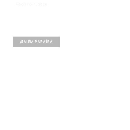
AGOSTO 4, 2026
Manuela D’Elia Dantas:
acolhimento, empatia e cuidado
individualizado na Psicologia
ALÉM PARAÍBA