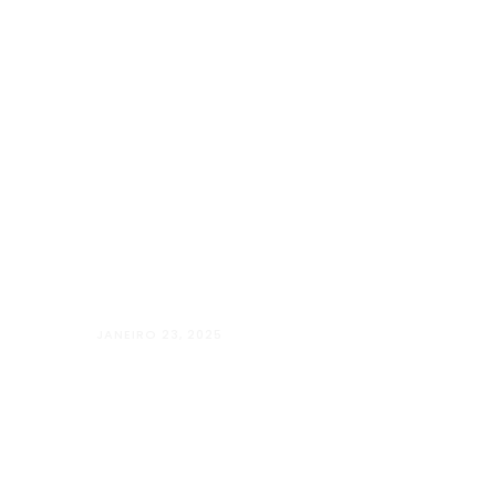
JANEIRO 23, 2025
Além Paraíba vai “Além” com o Projet
LUGARES”