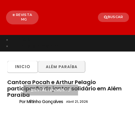
REVISTA
BUSCAR
MG
Início
Entretenimento
TODOS
ALÉM PARAÍBA
CELEBRIDADES
INICIO
ALÉM PARAÍBA
BRASIL
MUNDO
Cantora Pocah e Arthur Pelagio
participarão de jantar solidário em Além
ENTRETENIMENTO
Paraíba
Por Miltinho Gonçalves
Abril 21, 2026