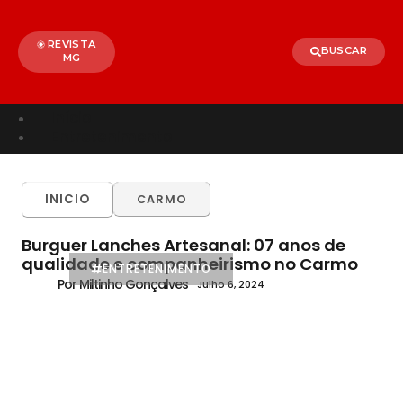
REVISTA
BUSCAR
MG
Início
Entretenimento
TODOS
ALÉM PARAÍBA
CELEBRIDADES
INICIO
CARMO
BRASIL
MUNDO
Burguer Lanches Artesanal: 07 anos de
qualidade e companheirismo no Carmo
ENTRETENIMENTO
Por Miltinho Gonçalves
Julho 6, 2024