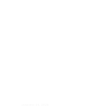
JANEIRO 23, 2025
Além Paraíba vai “Além” com o Projet