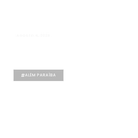
Kids
Galeria
Contato
X
AGOSTO 4, 2026
Manuela D’Elia Dantas:
acolhimento, empatia e cuidado
individualizado na Psicologia
ALÉM PARAÍBA