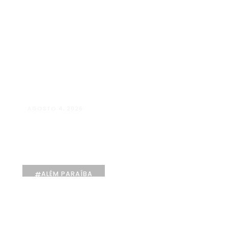
AGOSTO 4, 2026
Maria Eduarda Dutra | Advocacia
especializada e atendimento
jurídico integrado
ALÉM PARAÍBA