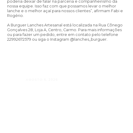
poderia deixar de falar na parceria e companheirismo da
nossa equipe. Isso faz com que possamos levar o melhor
lanche e o melhor açaí para nossos clientes”, afirmam Fabi e
Rogério.
A Burguer Lanches Artesanal está localizada na Rua Cônego
Gonçalves 28, Loja A, Centro, Carmo. Para mais informações
ou para fazer um pedido, entre em contato pelo telefone
22992672579 ou siga o Instagram @lanches_burguer.
AGOSTO 6, 2026
Andressa da Silva Nascimento: oito a
Psicologia e à Neuropsicologia com a
baseado em evidências