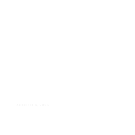
AGOSTO 4, 2026
Manuela D’Elia Dantas:
acolhimento, empatia e cuidado
individualizado na Psicologia