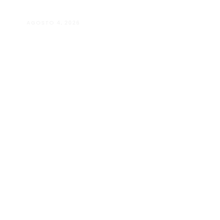
AGOSTO 4, 2026
Maria Eduarda Dutra | Advocacia
especializada e atendimento
jurídico integrado
ALÉM PARAÍBA