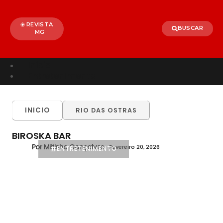
REVISTA
BUSCAR
MG
Início
Entretenimento
TODOS
ALÉM PARAÍBA
CELEBRIDADES
INICIO
RIO DAS OSTRAS
BRASIL
MUNDO
BIROSKA BAR
Por Miltinho Gonçalves
Fevereiro 20, 2026
ENTRETENIMENTO