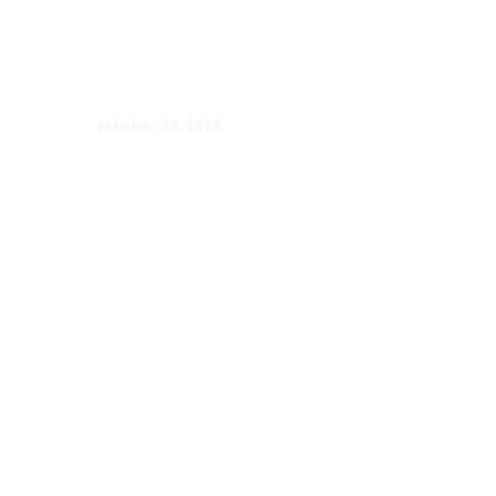
JANEIRO 23, 2025
Além Paraíba vai “Além” com o Projet
LUGARES”
Kids
Galeria
Contato
X