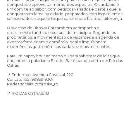
conquistas e aproveitar momentos especiais. O cardápio é
um convite ao sabor, com petiscos variados e pastéis que já
conquistaram fama na cidade, preparados com ingredientes
selecionados e aquele toque caseiro que faz toda diferença.
O sucesso do Biroska Bar também acompanha o
crescimento turístico e cultural do município. Segundo os
proprietários, a movimentação de visitantes e a agenda de
eventos fortalecem o comércio local e impulsionam
experiências gastronômicas cada vez mais marcantes.
Para um happy hour animado ou para saborear delícias que
encantam o paladar, o Biroska Bar é parada certa em Rio das
Ostras.
📍 Endereço: Avenida Costazul, 220
Contato: (22) 99839-9367
Redes sociais: @biroska_ro
AGOSTO 6, 2026
📍 RIO DAS OSTRAS/RJ
Andressa da Silva Nascimento: oito a
Psicologia e à Neuropsicologia com a
baseado em evidências