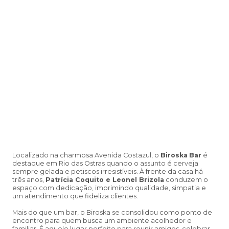
Localizado na charmosa Avenida Costazul, o
Biroska
Bar
é
destaque em Rio das Ostras quando o assunto é cerveja
sempre gelada e petiscos irresistíveis. À frente da casa há
três anos,
Patrícia Coquito e Leonel Brizola
conduzem o
espaço com dedicação, imprimindo qualidade, simpatia e
um atendimento que fideliza clientes.
Mais do que um bar, o Biroska se consolidou como ponto de
encontro para quem busca um ambiente acolhedor e
familiar. É aquele lugar perfeito para reunir amigos, celebrar