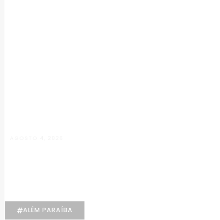
AGOSTO 4, 2026
Manuela D’Elia Dantas: acolhimento,
empatia e cuidado individualizado na
Psicologia
ALÉM PARAÍBA