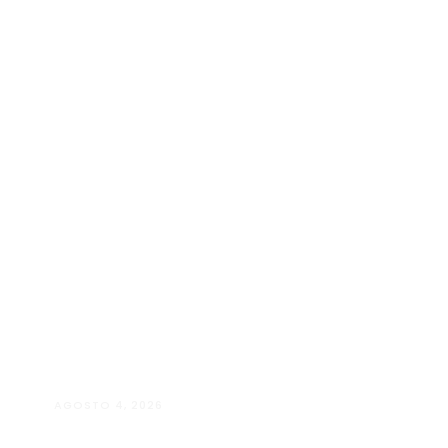
AGOSTO 4, 2026
Manuela D’Elia Dantas:
acolhimento, empatia e cuidado