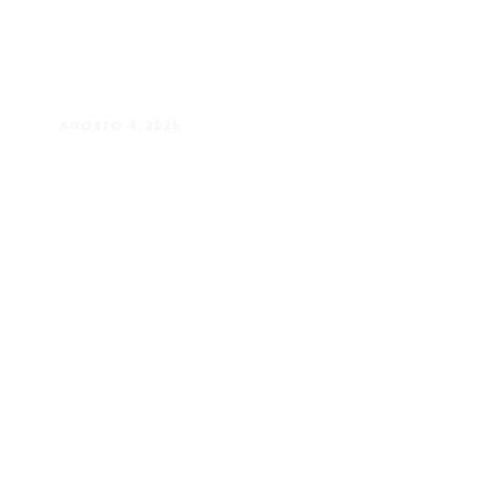
AGOSTO 4, 2026
Maria Eduarda Dutra | Advocacia
especializada e atendimento
jurídico integrado
ALÉM PARAÍBA