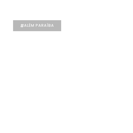
individualizado na Psicologia
ALÉM PARAÍBA