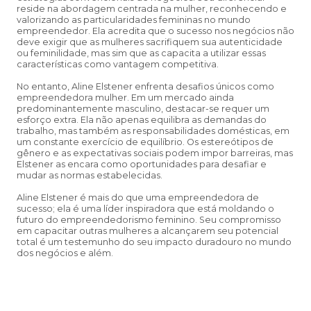
reside na abordagem centrada na mulher, reconhecendo e
valorizando as particularidades femininas no mundo
empreendedor. Ela acredita que o sucesso nos negócios não
deve exigir que as mulheres sacrifiquem sua autenticidade
ou feminilidade, mas sim que as capacita a utilizar essas
características como vantagem competitiva.
No entanto, Aline Elstener enfrenta desafios únicos como
empreendedora mulher. Em um mercado ainda
predominantemente masculino, destacar-se requer um
esforço extra. Ela não apenas equilibra as demandas do
trabalho, mas também as responsabilidades domésticas, em
um constante exercício de equilíbrio. Os estereótipos de
gênero e as expectativas sociais podem impor barreiras, mas
Elstener as encara como oportunidades para desafiar e
mudar as normas estabelecidas.
Aline Elstener é mais do que uma empreendedora de
sucesso; ela é uma líder inspiradora que está moldando o
futuro do empreendedorismo feminino. Seu compromisso
em capacitar outras mulheres a alcançarem seu potencial
total é um testemunho do seu impacto duradouro no mundo
dos negócios e além.