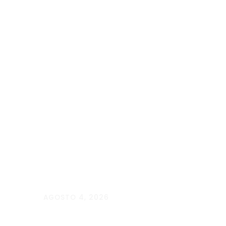
AGOSTO 4, 2026
Manuela D’Elia Dantas:
acolhimento, empatia
e cuidado