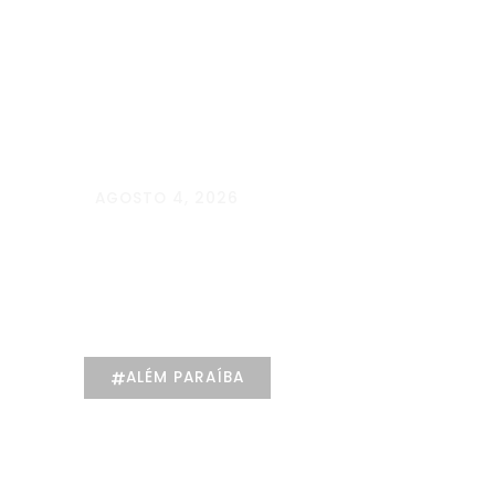
AGOSTO 4, 2026
Maria Eduarda Dutra |
Advocacia
especializada e
atendimento jurídico
integrado
ALÉM PARAÍBA