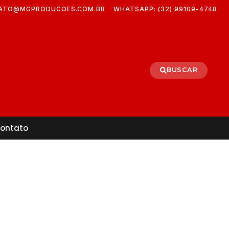
ATO@MGPRODUCOES.COM.BR
WHATSAPP: (32) 99109-4748
BUSCAR
ontato