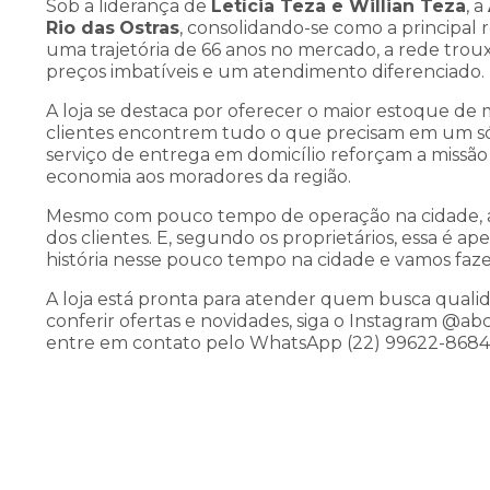
Sob a liderança de
Letícia Teza e Willian Teza
, a
Rio das
Ostras
, consolidando-se como a principal
uma trajetória de 66 anos no mercado, a rede tro
preços imbatíveis e um atendimento diferenciado.
A loja se destaca por oferecer o maior estoque de 
clientes encontrem tudo o que precisam em um só 
serviço de entrega em domicílio reforçam a missã
economia aos moradores da região.
Mesmo com pouco tempo de operação na cidade, a 
dos clientes. E, segundo os proprietários, essa é ap
história nesse pouco tempo na cidade e vamos fazer 
A loja está pronta para atender quem busca qualid
conferir ofertas e novidades, siga o Instagram @ab
entre em contato pelo WhatsApp (22) 99622-8684