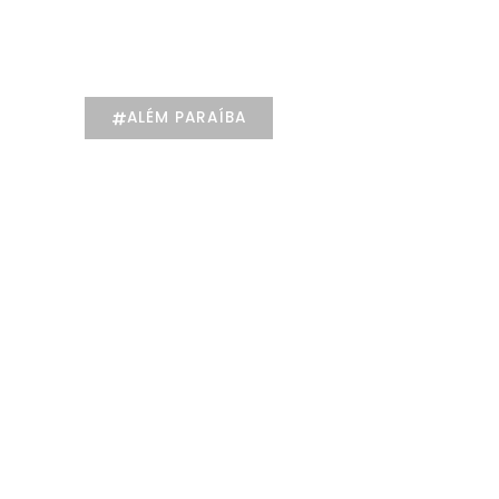
individualizado na
Psicologia
ALÉM PARAÍBA